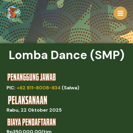
Lewati
ke
konten
Lomba Dance (SMP)
PIC:
+62 811-8008-834
(Salwa)
Rabu, 22 Oktober 2025
Rp350.000,00/tim